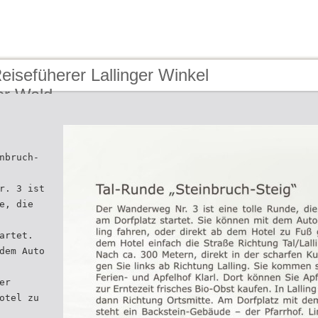
eisefüherer Lallinger Winkel
er Wald
nbruch-
r. 3 ist
e, die
artet.
dem Auto
er
otel zu