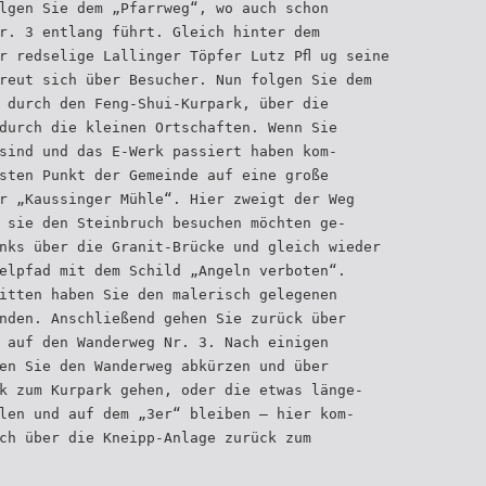
lgen Sie dem „Pfarrweg“, wo auch schon
r. 3 entlang führt. Gleich hinter dem
r redselige Lallinger Töpfer Lutz Pﬂ ug seine
reut sich über Besucher. Nun folgen Sie dem
 durch den Feng-Shui-Kurpark, über die
durch die kleinen Ortschaften. Wenn Sie
sind und das E-Werk passiert haben kom-
sten Punkt der Gemeinde auf eine große
r „Kaussinger Mühle“. Hier zweigt der Weg
 sie den Steinbruch besuchen möchten ge-
nks über die Granit-Brücke und gleich wieder
elpfad mit dem Schild „Angeln verboten“.
itten haben Sie den malerisch gelegenen
nden. Anschließend gehen Sie zurück über
 auf den Wanderweg Nr. 3. Nach einigen
en Sie den Wanderweg abkürzen und über
k zum Kurpark gehen, oder die etwas länge-
len und auf dem „3er“ bleiben – hier kom-
ch über die Kneipp-Anlage zurück zum