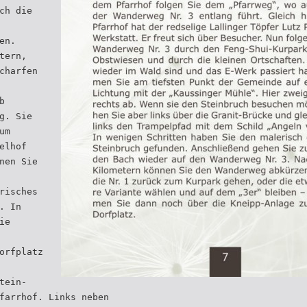
ch die
en.
tern,
charfen
b
g. Sie
um
elhof
nen Sie
risches
. In
ie
orfplatz
tein-
farrhof. Links neben