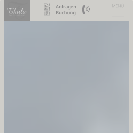
MENÜ
Anfragen
09904 / 8110990
Buchung