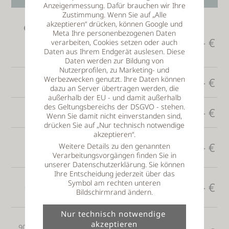
Anzeigenmessung. Dafür brauchen wir Ihre
Zustimmung. Wenn Sie auf „Alle
akzeptieren“ drücken, können Google und
Gesichts- u. Dekolleté Behandlung
Meta Ihre personenbezogenen Daten
60 Min. - reinigend,
79,- €
verarbeiten, Cookies setzen oder auch
feuchtigkeitsspendend, mit
Daten aus Ihrem Endgerät auslesen. Diese
Naturkosmetik
Daten werden zur Bildung von
Nutzerprofilen, zu Marketing- und
Augenbrauen färben
Werbezwecken genutzt. Ihre Daten können
10,- €
15 Min.
dazu an Server übertragen werden, die
außerhalb der EU - und damit außerhalb
des Geltungsbereichs der DSGVO - stehen.
Augenbrauen korrigieren
15,- €
Wenn Sie damit nicht einverstanden sind,
15 Min.
drücken Sie auf „Nur technisch notwendige
akzeptieren“.
Gesichtsmassage
64,- €
Weitere Details zu den genannten
45 Min. - Feuchtigkeitspackung,
Verarbeitungsvorgängen finden Sie in
Ampulle. anregend, hautstraffend
unserer Datenschutzerklärung. Sie können
Ihre Entscheidung jederzeit über das
Heilerde-Gesichtsbehandlung
Symbol am rechten unteren
78,- €
60 Min. - mit Gesichtsmassage, bei
Bildschirmrand ändern.
unreiner Problemhaut
Gesichts-Microderm-Abrassion
90 Min. - zur Zellerneuerung, verjüngt