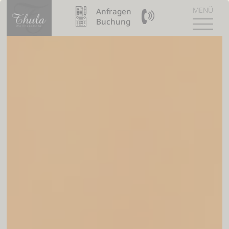
MENÜ
Anfragen
09904 / 8110990
Buchung