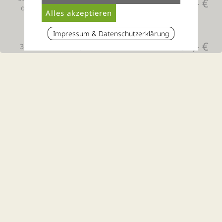
109,- €
die Haut und gibt einen strahlenden
Teint
Impressum & Datenschutzerklärung
Honig-Sahne-Rückenmassage
52,- €
30 Min. - bei Hautproblemen und für
eine geschmeidige Haut
White-Chocolat-Peeling & Sheabutter
58,- €
45 Min. - Bei unreiner Haut, z. B. Pickeln
und einfach zum Wohlfühlen
Schlankheitswickel & Fußreflex
70 Min. - mit Braunalge, entschlackend,
98,- €
entgiftend, straffend und gegen
Cellulite
Galvanik-Gesichtsbehandlung
69,- €
45 Min. - straffend, glättend, bügelt
Falten weg
Galvanik-Cellulitebehandlung
86,- €
60 Min. - stoffwechselanregend, leert
Fettdepots, strafft die Haut