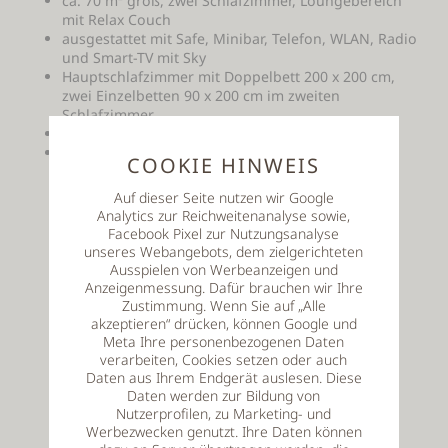
ca. 70 m² groß, zwei Schlafzimmer, Loungebereich
mit Relax Couch
ausgestattet mit Safe, Minibar, Telefon, WLAN, Radio
und Smart-TV mit Sky
Hauptschlafzimmer mit Doppelbett 200 x 200 cm,
zwei Einzelbetten 90 x 200 cm im zweiten
Schlafzimmer
"Fliesenloses" Badezimmer mit Dusche, WC, Föhn
kostenloser PKW-Parkplatz
COOKIE HINWEIS
Auf dieser Seite nutzen wir Google
Tagespreis*
Analytics zur Reichweitenanalyse sowie,
170,00 € pro Person und Tag
Facebook Pixel zur Nutzungsanalyse
unseres Webangebots, dem zielgerichteten
Ausspielen von Werbeanzeigen und
Anzeigenmessung. Dafür brauchen wir Ihre
Zum Anfrageformular
Zustimmung. Wenn Sie auf „Alle
akzeptieren“ drücken, können Google und
Meta Ihre personenbezogenen Daten
verarbeiten, Cookies setzen oder auch
Preisinfos
Daten aus Ihrem Endgerät auslesen. Diese
Daten werden zur Bildung von
Nutzerprofilen, zu Marketing- und
Werbezwecken genutzt. Ihre Daten können
Wissenswertes und Stornobedingungen