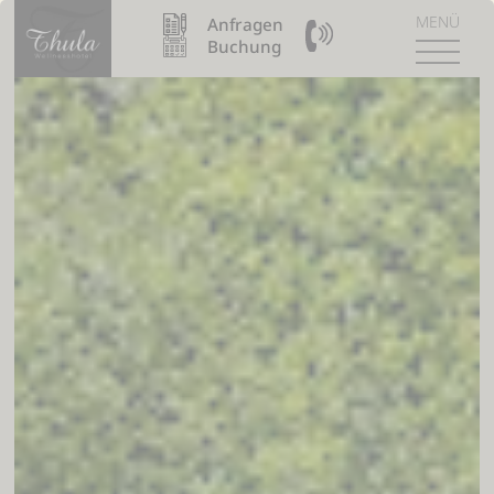
MENÜ
Anfragen
09904 / 8110990
Buchung