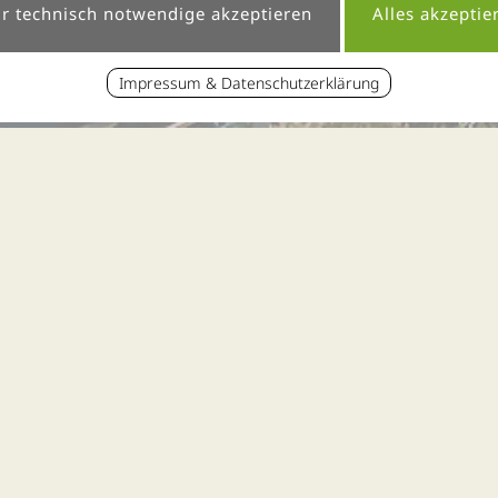
Impressum & Datenschutzerklärung
« zur News-Übersicht
reise-Situation zum Thula W
Erschienen am 10.01.2019 um 15:42 Uhr
e Schnee-Mengen – Lalling bleibt ver
Wald, 10.01.2019: Wellness im Bayerischen Wald, muss die 
otel nicht! Die Tallagen rund um Lalling, wie auch das vo
 Die Anreise kann also erfolgen. Die Straßen sind frei und
 den umliegenden Bergen und im hinteren Bayerischen Wal
iete, als Lalling, muss unbedingt individuell geplant werde
anrufen: 09904 8110990