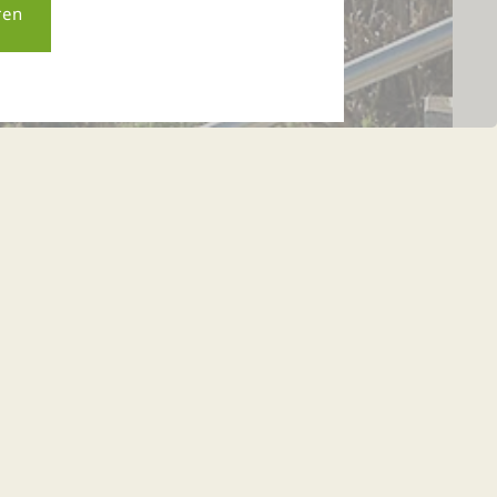
ellnesshotel
schont!
Reise wegen dem vielen Schnee verschoben werden?
rgelagerte Donautal sind von den Schneemassen
 bestens geräumt. Es herrscht also ganz normales
d hat es enorme Schneemengen geschneit. Die
n. Die Thula-Gäste können auch jederzeit im Hotel