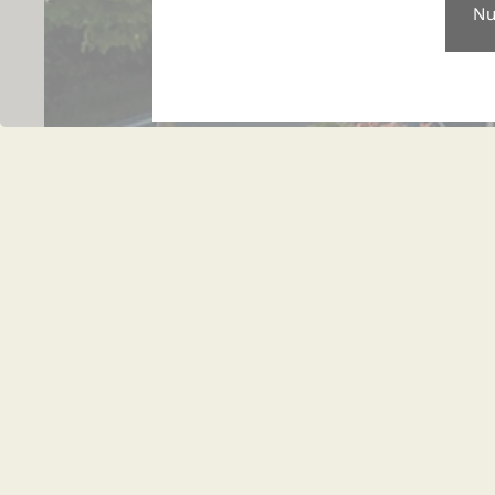
Aktuelle An
Extrem
Lalling, Bayerischer 
Im Thula Wellnessh
verschont geblieben.
Winterwetter. Auf
Anreise in andere Geb