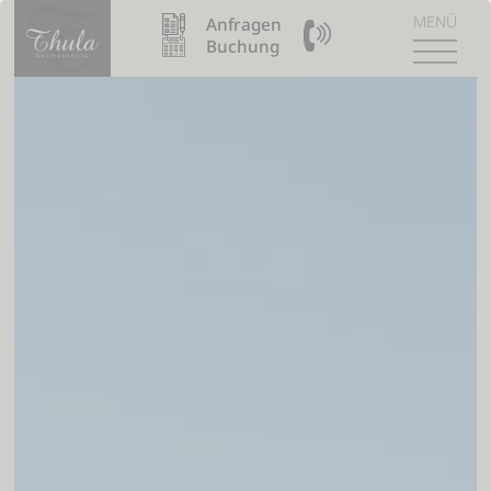
MENÜ
Anfragen
09904 / 8110990
Buchung