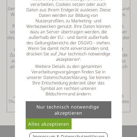
Kotrolliert wurden baurechtliche
verarbeiten, Cookies setzen oder auch
Genehmigungsbescheide, Prüfprotokolle über Rauch- und
Daten aus Ihrem Endgerät auslesen. Diese
Wärmeabzüge, sowie geforderte Brandschutzelemente,
Daten werden zur Bildung von
das Prüfbuch der Brandmeldeanlage und
Nutzerprofilen, zu Marketing- und
Räumungsanlage, die Brandschutzordnung nach DIN,
Werbezwecken genutzt. Ihre Daten können
sowie die Flucht- und Rettungswegepläne. Der Betreiber
dazu an Server übertragen werden, die
außerhalb der EU - und damit außerhalb
des Hotels, Herr Volker Thum, konnte dem Besuch und der
des Geltungsbereichs der DSGVO - stehen.
Kontrolle der Brandschutzeinrichtungen gelassen
Wenn Sie damit nicht einverstanden sind,
entgegen sehen. Bei den letzten Renovierungen und
drücken Sie auf „Nur technisch notwendige
Zubauten des Hotels in den Jahren 2013 und 2015 wurde
akzeptieren“.
auch umfassend in den Brandschutz investiert, so dass
Weitere Details zu den genannten
alle Einrichtungen auf dem Stand der Technik sind. Auch
Verarbeitungsvorgängen finden Sie in
die fachmännische Wartung und Prüfung werden
unserer Datenschutzerklärung. Sie können
regelmäßig durchgeführt. Nach der ausführlichen
Ihre Entscheidung jederzeit über das
Begehung und Kontrolle konnte direkt vor Ort vom
Symbol am rechten unteren
Brandschutzfachmann Schraufstetter die Aussage
Bildschirmrand ändern.
„Mängelfrei“ gemacht werden. Er bemerkte, dass das
Thula Wellnesshotel auch in Sachen ein Vorzeigehotel des
Landkreises sei.
Impressum & Datenschutzerklärung