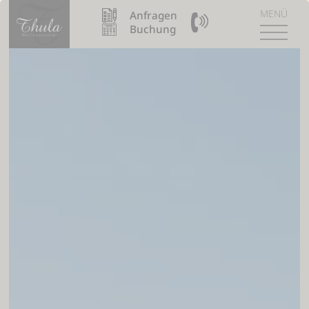
MENÜ
Anfragen
09904 / 8110990
Buchung