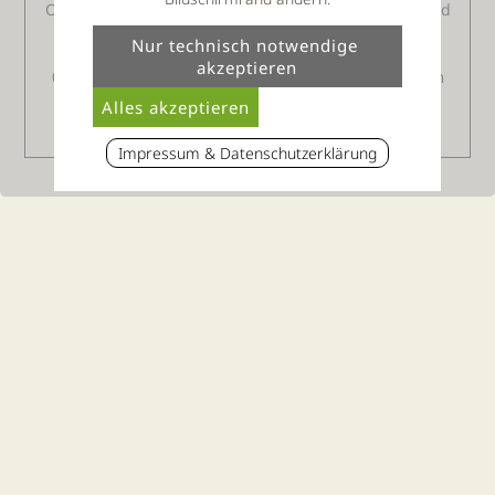
Ostereiersuchen auf der Waldwiese, für Anfänger und
Fortgeschrittene
18,00 Euro/Reiter
09. und 10.04.2010: Qigong-Einsteiger-Kurs auf dem
Reiterhof
Freitag von 17.00 bis 19.00 und Samstag ganztägig.
50,00 Euro Kursgebühr/Person
Impressum & Datenschutzerklärung
Thula Wellnesshotel Bayerischer Wald
Volker Thum e.K
Ranzingerberg 16
D-94551 Lalling, Bayern
Tel. 09904 8110990
E-Mail:
info@thula-landhotel.de
Impressum / Datenschutz
Sitemap
Barrierefreiheit