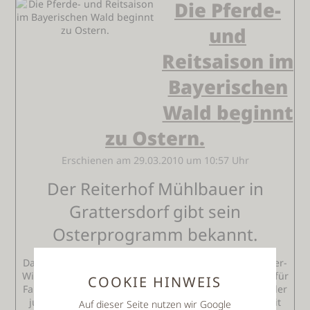
Die Pferde-
und
Reitsaison im
Bayerischen
Wald beginnt
zu Ostern.
Erschienen am 29.03.2010 um 10:57 Uhr
Der Reiterhof Mühlbauer in
Grattersdorf gibt sein
Osterprogramm bekannt.
Das Thula Wellness-Hotel Bayerischer Wald im Lallinger-
Winkel bietet zur Ferienzeit verschiedene Pauschalen für
COOKIE HINWEIS
Familien mit Kindern zum Familienfestpreis an. Viele der
jungen Gäste im Hotel wünsche sich den Umgang mit
Auf dieser Seite nutzen wir Google