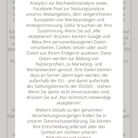
Pferden, möchten das Reiten lernen, oder sind bereits
Analytics zur Reichweitenanalyse sowie,
begeisterte Reiter und möchten ihrem Hobby auch im
Facebook Pixel zur Nutzungsanalyse
Urlaub nachgehen. Für alle Pferdefreude arbeitet das
unseres Webangebots, dem zielgerichteten
Ausspielen von Werbeanzeigen und
Hotel mit dem Reiterhof der Familie Mühlbauer in der
Anzeigenmessung. Dafür brauchen wir Ihre
Nachbargemeinde zusammen.
Zustimmung. Wenn Sie auf „Alle
Familie Mühlbauer betreibt ihren Hof als reinen Reit- und
akzeptieren“ drücken, können Google und
Pferdehof. Dort ist man vom ersten Kennenlernen bis zu
Meta Ihre personenbezogenen Daten
ausgedehnten Ausritten in besten Händen - ganz nach
verarbeiten, Cookies setzen oder auch
dem Motto von Familie Mühlbauer - "Reiten mit gespür für
Daten aus Ihrem Endgerät auslesen. Diese
Mensch und Tier"!
Daten werden zur Bildung von
Kutschenfahrten werden ebenso angeboten - auch ganz
Nutzerprofilen, zu Marketing- und
individuell z.B. zur Hochzeit.
Werbezwecken genutzt. Ihre Daten können
Das Reitprogramm für die Ostertage 2010:
dazu an Server übertragen werden, die
-täglich Familienwanderritte für sattelfeste Reiter
außerhalb der EU - und damit außerhalb
ab 18,00 Euro/Reiter
des Geltungsbereichs der DSGVO - stehen.
-täglich Pferdekutschenfahrten
Wenn Sie damit nicht einverstanden sind,
ab 9,00 Euro/Person
drücken Sie auf „Nur technisch notwendige
akzeptieren“.
29.03.2010: Erlebnistag von 13.30 bis 17.30 Uhr
Weitere Details zu den genannten
Viel Raum für Fragen rund um das Pferd, viel Raum für
Verarbeitungsvorgängen finden Sie in
Nähe zu den Pferden, viel Raum für erste Reiterfahrungen,
unserer Datenschutzerklärung. Sie können
Pferdekutschfahrt, Lagerfeuer und Steckerlbrot
Ihre Entscheidung jederzeit über das
15,00 Euro/Kind
Symbol am rechten unteren
05.04.2010: Emmausritt - Geführte Reitwanderung mit
Bildschirmrand ändern.