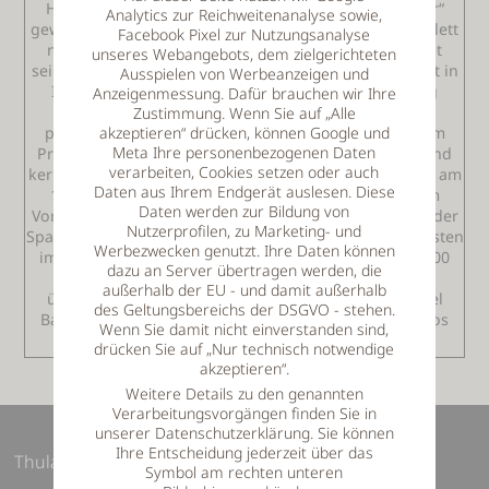
Heuer konnte der bekannte Kabarettist „Der Fälscher“
Analytics zur Reichweitenanalyse sowie,
gewonnen werden. Der Fälscher tritt mit seinem komplett
Facebook Pixel zur Nutzungsanalyse
neuen Programm „Ois Original“ auf. Er durchleuchtet
unseres Webangebots, dem zielgerichteten
seine Heimat Bayern, seinen bisher liebsten Urlaubsort in
Ausspielen von Werbeanzeigen und
Italien, sowie auch die Frauenwelt und die sich ewig
Anzeigenmessung. Dafür brauchen wir Ihre
einmischende Mamma! Neue Lieder und die dazu
Zustimmung. Wenn Sie auf „Alle
akzeptieren“ drücken, können Google und
passenden Geschichten stehen dabei ebenso auf dem
Meta Ihre personenbezogenen Daten
Programm von Woife Berger, dem urig bayerischen und
verarbeiten, Cookies setzen oder auch
kernig humorvollen Original. Veranstaltungsbeginn ist am
Daten aus Ihrem Endgerät auslesen. Diese
10.11.2012. Einlass ist ab 18.00 Uhr Karten gibt es im
Daten werden zur Bildung von
Vorverkauf im Gasthaus Oswald in Ranzing, sowie bei der
Nutzerprofilen, zu Marketing- und
Sparkasse und der Raiffeisenbank in Lalling. Karten kosten
Werbezwecken genutzt. Ihre Daten können
im Vorverkauf 13,00 Euro und an der Abendkasse 15,00
dazu an Server übertragen werden, die
Euro. Für weiter angereiste Gäste, gerne vor Ort
außerhalb der EU - und damit außerhalb
übernachten möchten bietet das Thula Wellnesshotel
des Geltungsbereichs der DSGVO - stehen.
Bayerischer Wald noch einige wenige Zimmer an. Infos
Wenn Sie damit nicht einverstanden sind,
hier zu unter www.thula-landhotel.de
drücken Sie auf „Nur technisch notwendige
akzeptieren“.
Weitere Details zu den genannten
Verarbeitungsvorgängen finden Sie in
unserer Datenschutzerklärung. Sie können
Ihre Entscheidung jederzeit über das
Thula Wellnesshotel Bayerischer Wald
Symbol am rechten unteren