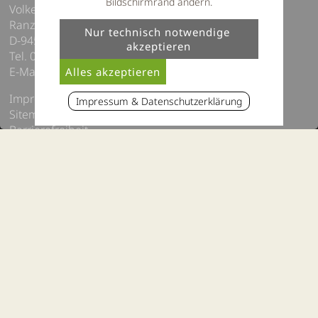
Bildschirmrand ändern.
Volker Thum e.K
Ranzingerberg 16
D-94551 Lalling, Bayern
Tel. 09904 8110990
E-Mail:
info@thula-landhotel.de
Impressum / Datenschutz
Impressum & Datenschutzerklärung
Sitemap
Barrierefreiheit
Hotelvideo
Webcam Lalling, Bayerischer Wald