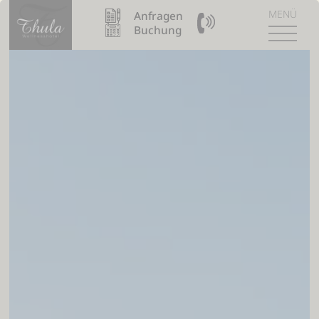
MENÜ
Anfragen
09904 / 8110990
Buchung