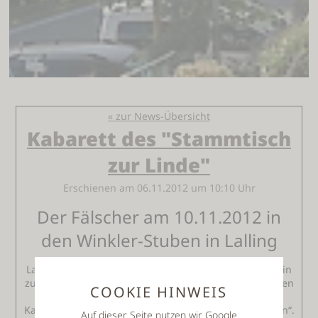
« zur News-Übersicht
Kabarett des "Stammtisch
zur Linde"
Erschienen am 06.11.2012 um 10:10 Uhr
Der Fälscher am 10.11.2012 in
den Winkler-Stuben in Lalling
Lalling, 06.11.2012: Der Stammtisch „Zur Linde“ lädt ein
zum „Angriff auf die Lachmuskeln“. Bereits zum zweiten
COOKIE HINWEIS
Mal veranstaltet der umtriebige Stammtisch einen
Kabarett-Abend im Gasthaus und Saal „Winkler-Stuben“.
Auf dieser Seite nutzen wir Google