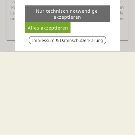
anschließender Verkostung bis zum großen Wellness-
Paket im Wellnesshotel sind möglich. Eine Reise in den
Lallinger-Winkel, ob Tagesausflug, langes Wochenende,
oder die großen Ferien, ist immer eine Empfehlung. Der
26.04.2009 ist aber einer der besonderen Tage im
Jahreslauf mit dem "Fest der fünf Elemente und der
Harmonie" - mitten im Bayerischen Wald!
Impressum & Datenschutzerklärung
Thula Wellnesshotel Bayerischer Wald
Volker Thum e.K
Ranzingerberg 16
D-94551 Lalling, Bayern
Tel. 09904 8110990
E-Mail:
info@thula-landhotel.de
Impressum / Datenschutz
Sitemap
Barrierefreiheit