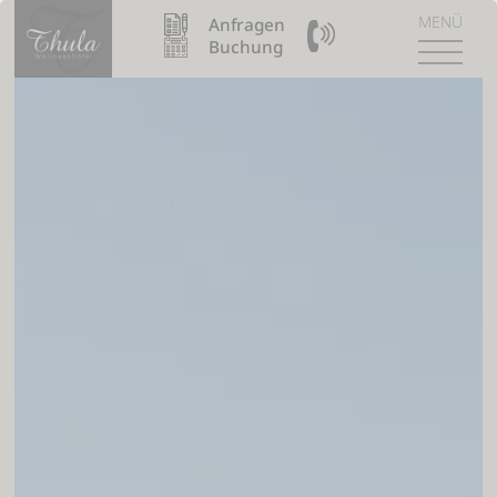
MENÜ
Anfragen
09904 / 8110990
Buchung