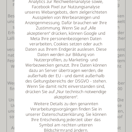
Analytics zur Reichweitenanalyse sowie,
Platz im Veranstaltungskalender der Ortschaft Lalling
Facebook Pixel zur Nutzungsanalyse
erarbeitet und erfreut sich einer stetig wachsenden
unseres Webangebots, dem zielgerichteten
Besucherzahl. Wellness, Harmonie, ganzheitliches Denken
Ausspielen von Werbeanzeigen und
und Handeln, sowie Spaß und Liebe zur Natur und Umwelt
Anzeigenmessung. Dafür brauchen wir Ihre
sind die wichtigsten Punkte dieses Festes. Es wir vom
Zustimmung. Wenn Sie auf „Alle
Erholungsflächen-Verein, weiteren örtlichen Vereinen, der
akzeptieren“ drücken, können Google und
Lallinger Schule und dem Kindergartens, sowie zahlreicher
Meta Ihre personenbezogenen Daten
Gewerbebetriebe, die genau diese Punkte erfüllen
verarbeiten, Cookies setzen oder auch
Daten aus Ihrem Endgerät auslesen. Diese
veranstaltet und umrahmt. Auch das leibliche Wohl kommt
Daten werden zur Bildung von
natürlich nicht zu kurz! Der Eintritt zu diesem ganztägigen
Nutzerprofilen, zu Marketing- und
Fest ist frei. Für alle Freunde von "Feng-Shui", sowei "altem
Werbezwecken genutzt. Ihre Daten können
Wissen" auch aus anderen Kulturen und Epochen steht
dazu an Server übertragen werden, die
der Kurpark in Lalling ganzjährig kostenlos offen.
außerhalb der EU - und damit außerhalb
Infotafeln sind für Kenner, wie auch Einsteiger die
des Geltungsbereichs der DSGVO - stehen.
Wegweiser durch den Kurpark. Von April bis Ende Oktober
Wenn Sie damit nicht einverstanden sind,
finden auch heuer wieder jeweils Donnerstags um 15.00
drücken Sie auf „Nur technisch notwendige
Uhr 1 1/2 - 2-stündige Kurpark-Führungen statt. Der
akzeptieren“.
Unkostenbeitrag hierfür ist nur 3,00 Euro pro Person. Die
Weitere Details zu den genannten
Urlaubs- und Ferienregion Lallinger Winkel ist für Reise
Verarbeitungsvorgängen finden Sie in
und Urlaub ein empfehlenswertes Ziel. Hotels, Pensionen,
unserer Datenschutzerklärung. Sie können
sowie Ferienwohnungen und Urlaub auf dem Bauernhof
Ihre Entscheidung jederzeit über das
werden angeboten. Meist sind auch Wellness-
Symbol am rechten unteren
Anwendungen möglich. Von der Käuterwanderung mit
Bildschirmrand ändern.