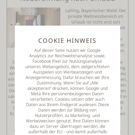
Lalling, Bayerischer Wald: Der
private Wellnessbereich im
Urlaub ist nicht erst seit
Kurzem im Trend. Schon seit
2007 bietet das Thula
Wellnesshotel Bayerischer
COOKIE HINWEIS
Wald seinen Gästen mit den
Auf dieser Seite nutzen wir Google
„Wellness-Suiten“ den tollen
Analytics zur Reichweitenanalyse sowie,
Komfort ein eigenes Dampfbad und eine eigene
Facebook Pixel zur Nutzungsanalyse
Infrarotsauna in der Suite genießen zu können. Diese
unseres Webangebots, dem zielgerichteten
Wellness-Suiten haben nun eine komplette Auffrischung
Ausspielen von Werbeanzeigen und
erhalten und wurden vom Boden bis zu den Lampen neu
Anzeigenmessung. Dafür brauchen wir Ihre
eingerichtet. Anfang Mai war das Hotel extra geschlossen,
Zustimmung. Wenn Sie auf „Alle
damit keine Gäste durch Baumaßnahmen gestört werden.
akzeptieren“ drücken, können Google und
Die verschiedenen Handwerker, die schon alle seit Jahren
Meta Ihre personenbezogenen Daten
sämtliche Umbauten erledigen, arbeiteten wieder Hand in
verarbeiten, Cookies setzen oder auch
Hand und konnten den straffen Zeitplan einhalten. Die
Daten aus Ihrem Endgerät auslesen. Diese
Suiten erstrahlen nun im neuen, modernen Glanz mit
Daten werden zur Bildung von
Echtholzboden, Möbeln mit heimischen Eichenfurnieren
Nutzerprofilen, zu Marketing- und
und entspannender Beleuchtung. Im Wellness-
Werbezwecken genutzt. Ihre Daten können
Badezimmer erwarten die Gäste wie gewohnt ein
dazu an Server übertragen werden, die
Dampfbad und eine Infrarot-Kabine, die 24 Stunden
außerhalb der EU - und damit außerhalb