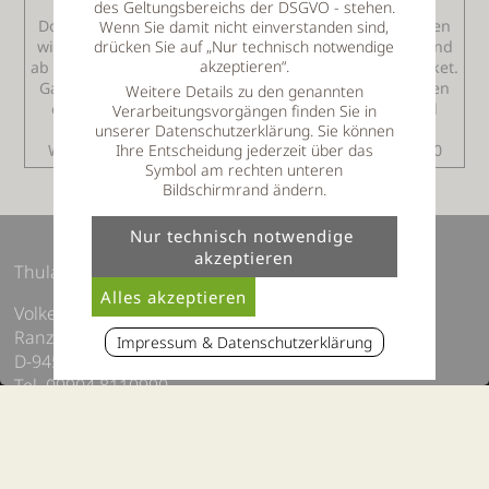
genutzt werden können. Der restliche Komfort vom
des Geltungsbereichs der DSGVO - stehen.
Doppelwaschbecken, separaten WC, ghd-Föhn gehören
Wenn Sie damit nicht einverstanden sind,
wie ganz selbstverständlich dazu. Die neuen Suiten sind
drücken Sie auf „Nur technisch notwendige
akzeptieren“.
ab sofort buchbar. Mit Halbpension, oder Wellness-Paket.
Ganz individuell werden die Angebote erstellt für einen
Weitere Details zu den genannten
optimalen Wellnessurlaub. Alle Infos über das Hotel
Verarbeitungsvorgängen finden Sie in
bekommen man über die Homepage des Thula
unserer Datenschutzerklärung. Sie können
Wellnesshotel, oder Telefonisch unter 09904 8110990
Ihre Entscheidung jederzeit über das
Symbol am rechten unteren
Bildschirmrand ändern.
Thula Wellnesshotel Bayerischer Wald
Volker Thum e.K
Ranzingerberg 16
Impressum & Datenschutzerklärung
D-94551 Lalling, Bayern
Tel. 09904 8110990
E-Mail:
info@thula-landhotel.de
Impressum / Datenschutz
Sitemap