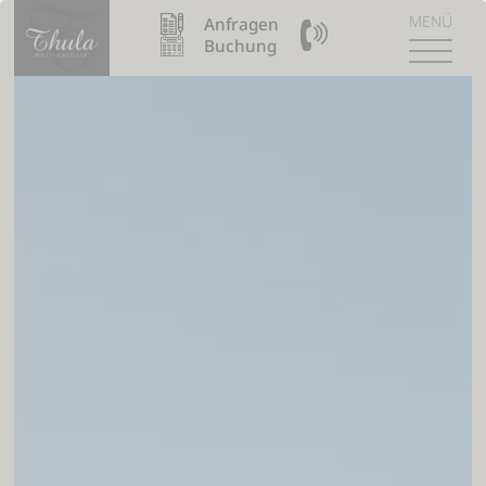
MENÜ
Anfragen
09904 / 8110990
Buchung