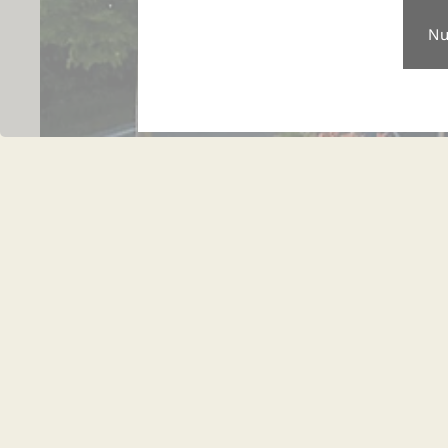
Neues Wel
Thula Wellness-Hotel
Lalling, 30.12.2013: Top neu zur Wintersaison 201
der neue Saunabereich mit zwei Panorama-Saunen
als Finnische Sauna und eine als Bio-Sauna ausg
zum Sauna-Angebot. Im neuen Ruhebereich sind R
Organo-Wasser Trinkbrunnen und die Panoram