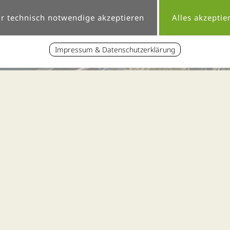
Impressum & Datenschutzerklärung
« zur News-Übersicht
lness-Angebot im Bayeris
Erschienen am 30.12.2013 um 14:36 Uhr
 Bayerischer Wald in Lalling eröffn
4! Ab sofort ist im Thula Wellness-Hotel Bayerischer Wald 
 mit einmaliger Aussicht über die Bayerwaldberge und in d
estattet. Zusätzlich gehört ein römisches Aroma-Dampfbad u
elaxliegen und zwei Doppel-Wasserbetten, die zum Entspan
a-Veranda runden das Angebot ab. Auch der Relaxpool, der