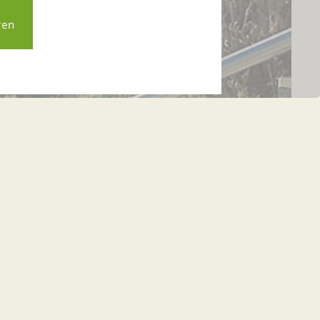
chen Wald.
et neues Panorama-SPA
das neue Panorama-SPA eröffnet! Die Gäste erwartet
ie Donau-Ebene bis zu den Alpen. Eine Saune ist
nd die täglich 24 Stunden nutzbar Infrarot-Sauna
nen einladen. Ein großzügiger Duschbereich, ein
 im Thula Wellness-Hotel täglich 24 Stunden