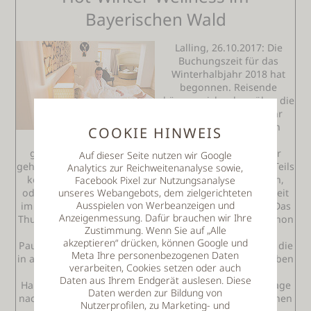
Bayerischen Wald
Lalling, 26.10.2017: Die
Buchungszeit für das
Winterhalbjahr 2018 hat
begonnen. Reisende
können sich schon über die
Preis für das neue Jahr
informieren und auch
COOKIE HINWEIS
schon die nächsten
geplanten Auszeiten buchen. Fest zum Reisekalender
Auf dieser Seite nutzen wir Google
gehört zwischenzeitlich ein Wellnessurlaub im Winter. Teils
Analytics zur Reichweitenanalyse sowie,
kombiniert mit Wintersport wie Skifahren, Langlaufen,
Facebook Pixel zur Nutzungsanalyse
oder Schneeschuhwandern, oder einfach nur als Auszeit
unseres Webangebots, dem zielgerichteten
Ausspielen von Werbeanzeigen und
im warmen mit Massagen, Beauty, Baden und Sauna. Das
Anzeigenmessung. Dafür brauchen wir Ihre
Thula Wellnesshotel im Bayerischen Wald bietet wie schon
Zustimmung. Wenn Sie auf „Alle
in den vergangenen Jahren wieder seine beliebte
akzeptieren“ drücken, können Google und
Pauschale „Hot-Winter-Wellness“ an. In der Pauschale, die
Meta Ihre personenbezogenen Daten
in allen Zimmern und Suiten buchbar ist, beinhaltet neben
verarbeiten, Cookies setzen oder auch
der Halbpension, der Benutzung des hoteleigenen
Daten aus Ihrem Endgerät auslesen. Diese
Hallenbades und des Saunabereiches auch eine Massage
Daten werden zur Bildung von
nach Wahl und ein Bad im Private-SPA. Bei den möglichen
Nutzerprofilen, zu Marketing- und