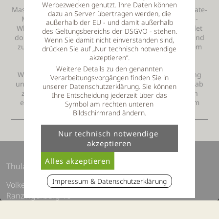
zur Wahl stehenden Anwendungen sind klassische
Werbezwecken genutzt. Ihre Daten können
Massagen, sowie eine Hot-Stone, oder eine Hot-Chocolate-
dazu an Server übertragen werden, die
Massage möglich. Das Private-SPA, der Privat-Außen-
außerhalb der EU - und damit außerhalb
Whirlpool, steht 1 ½ Stunden zur Verfügung. Man badet
des Geltungsbereichs der DSGVO - stehen.
dort ganz privat und ungestört mit schöner Aussicht und
Wenn Sie damit nicht einverstanden sind,
zur Hälfte überdacht und zur anderen Hälfte unter dem
drücken Sie auf „Nur technisch notwendige
Sternenhimmel, oder vielleicht bei romantischen
akzeptieren“.
Schneefall. Für alle Sportbegeisterten stehen alle
Weitere Details zu den genannten
Wintersportmöglichkeiten in der Region zur Verfügung
Verarbeitungsvorgängen finden Sie in
und auch das Hotel bietet Pauschalen für Aktivurlaub ab
unserer Datenschutzerklärung. Sie können
zwei Übernachtungen. Entspanntes Wellness und ein
Ihre Entscheidung jederzeit über das
erlebnisreicher Winterurlaub im Bayerischen Wald, im
Symbol am rechten unteren
Thula Wellnesshotel.
Bildschirmrand ändern.
Thula Wellnesshotel Bayerischer Wald
Impressum & Datenschutzerklärung
Volker Thum e.K
Ranzingerberg 16
D-94551 Lalling, Bayern
Tel. 09904 8110990