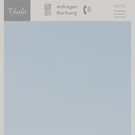
MENÜ
Anfragen
09904 / 8110990
Buchung