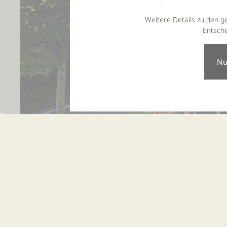
Weitere Details zu den g
Entsche
R
U
Lalling, Bayerischer W