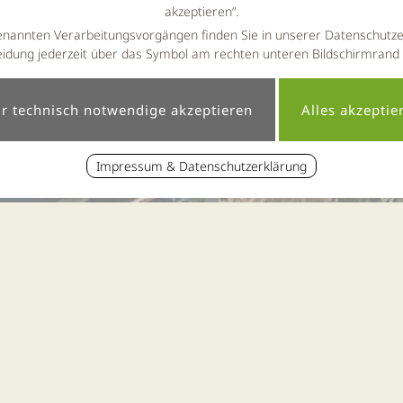
akzeptieren“.
enannten Verarbeitungsvorgängen finden Sie in unserer Datenschutze
idung jederzeit über das Symbol am rechten unteren Bildschirmrand
Impressum & Datenschutzerklärung
« zur News-Übersicht
eiseplanung leicht gemac
Erschienen am 23.02.2021 um 12:05 Uhr
rlaub 2021 sicher und sofort buchb
ald: Lockdown und kein Ende in Sicht. Seit Monaten ist das 