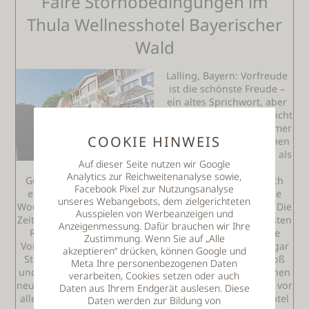
Faire Stornobedingungen im
Thula Wellnesshotel Bayerischer
Wald
Lalling, Bayern: Vorfreude
ist die schönste Freude –
ein altes Sprichwort, aber
der Ausspruch kommt nicht
von ungefähr. Schon immer
COOKIE HINWEIS
ist die Vorfreude auf einen
Urlaub meist viel länger, als
Auf dieser Seite nutzen wir Google
die Reise selbst. Der
Analytics zur Reichweitenanalyse sowie,
Gedanke an einen langersehnten Urlaub hilft oft durch
Facebook Pixel zur Nutzungsanalyse
einen stressigen Alltag und motiviert für arbeitsreiche
unseres Webangebots, dem zielgerichteten
Wochen. Aktuell sind aber viele Reisende verunsichert. Die
Ausspielen von Werbeanzeigen und
Zeit des Lockdowns ist noch nicht lange her. Viele mussten
Anzeigenmessung. Dafür brauchen wir Ihre
Reisen absagen und haben teils bis heute noch keine
Zustimmung. Wenn Sie auf „Alle
Vorauszahlungen zurückbekommen, bzw. mussten sogar
akzeptieren“ drücken, können Google und
Stornogebühren bezahlen. Die Verunsicherung ist groß
Meta Ihre personenbezogenen Daten
und viele Menschen, die gerne buchen und sich auf einen
verarbeiten, Cookies setzen oder auch
neuen Urlaub freuen wollen, trauen sich nicht neu und vor
Daten aus Ihrem Endgerät auslesen. Diese
allem weit im Voraus zu buchen. Das Thula Wellnesshotel
Daten werden zur Bildung von