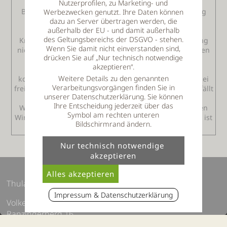
Bayerischer Wald hat unkomplizierte
Nutzerprofilen, zu Marketing- und
Buchungsbedingungen, die eine frühzeitige Buchung
Werbezwecken genutzt. Ihre Daten können
dazu an Server übertragen werden, die
leicht möglich machen. Das Hotel berechnet keine
außerhalb der EU - und damit außerhalb
Vorauszahlung und auch die Angabe einer
des Geltungsbereichs der DSGVO - stehen.
Kreditkartennummer ist für eine verbindliche Buchung
Wenn Sie damit nicht einverstanden sind,
nicht nötig. Eine eventuelle Absage ist immer bis sieben
drücken Sie auf „Nur technisch notwendige
Übernachtungen vor dem Reisetermin kostenlos.
akzeptieren“.
Kurzfristige Absagen können in aller Regel ebenso
Weitere Details zu den genannten
kostenlos geregelt werden. Auch ein Umbuchen ist, bei
Verarbeitungsvorgängen finden Sie in
freien Verfügbarkeiten, unkompliziert möglich. Somit fällt
unserer Datenschutzerklärung. Sie können
die Entscheidung für einen Urlaub, oder auch für
Ihre Entscheidung jederzeit über das
Wellnesstage im Herbst 2020, oder auch schon für den
Symbol am rechten unteren
Winter 2021 leicht. Und ab dann gilt wieder: Vorfreude ist
Bildschirmrand ändern.
die schönste Freude!
Thula Wellnesshotel Bayerischer Wald
Impressum & Datenschutzerklärung
Volker Thum e.K
Ranzingerberg 16
D-94551 Lalling, Bayern