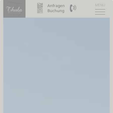
MENÜ
Anfragen
09904 / 8110990
Buchung