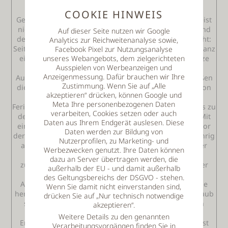
es nahe Urlaub „zu Hause“ zu planen. Klar, auf dem
eigenen Balkon oder im Eigenheim sind der erste
COOKIE HINWEIS
Gedanke, nur die benötigte Erholung stellt sich da meist
nicht ein. Somit ist die Reise innerhalb von Deutschland
Auf dieser Seite nutzen wir Google
der Gedanke der Stunde. So ungewöhnlich ist das nicht:
Analytics zur Reichweitenanalyse sowie,
Seit Jahren ist das Lieblings-Reiseland der Deutschen ganz
Facebook Pixel zur Nutzungsanalyse
einfach Deutschland! Natürlich nicht zu Unrecht: Kurze
unseres Webangebots, dem zielgerichteten
Ausspielen von Werbeanzeigen und
und meist stressfreie Reisewege, keine Kosten für
Anzeigenmessung. Dafür brauchen wir Ihre
Autobahngebühren, Maut, oder sogar gesperrte Straßen
Zustimmung. Wenn Sie auf „Alle
die Zeit, Geld und Nerven kosten stehen für „Urlaub von
akzeptieren“ drücken, können Google und
Anfang an“! Das Angebot von Pensionen,
Meta Ihre personenbezogenen Daten
Ferienwohnungen bis zu tollen Hotels von der Küste bis zu
verarbeiten, Cookies setzen oder auch
den Alpen bieten Unterkünfte für jeden Geschmack. Mit
Daten aus Ihrem Endgerät auslesen. Diese
ein wenig Geschick kann der Traumurlaub praktisch vor
Daten werden zur Bildung von
der Haustüre geplant und gebucht werden. Als ganzjährig
Nutzerprofilen, zu Marketing- und
attraktives Reiseziel ist schon seit über 100 Jahren der
Werbezwecken genutzt. Ihre Daten können
Bayerische Wald bekannt! Seitjeher ist das größte
dazu an Server übertragen werden, die
zusammenhängende Waldgebiet Europas, zu dem der
außerhalb der EU - und damit außerhalb
Bayerische Wald gehört, das Ziel für Wanderer,
des Geltungsbereichs der DSGVO - stehen.
Aktivurlauber die Mountainbiken, Radfahren und eine
Wenn Sie damit nicht einverstanden sind,
hervorragende Infrastruktur für einen sportlichen Urlaub
drücken Sie auf „Nur technisch notwendige
suchen. Vom Kanufahren bis zum Hochseilpark, von
akzeptieren“.
Bergtouren mit einmaligen Aussichten bis zu
Weitere Details zu den genannten
Erlebnistouren im Nationalpark Bayerischer Wald lässt
Verarbeitungsvorgängen finden Sie in