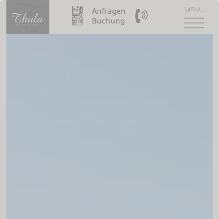
MENÜ
Anfragen
09904 / 8110990
Buchung