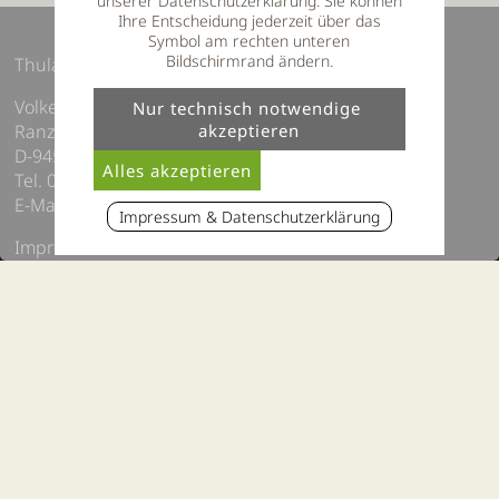
unserer Datenschutzerklärung. Sie können
Ihre Entscheidung jederzeit über das
Symbol am rechten unteren
Bildschirmrand ändern.
Thula Wellnesshotel Bayerischer Wald
Volker Thum e.K
Ranzingerberg 16
D-94551 Lalling, Bayern
Tel. 09904 8110990
E-Mail:
info@thula-landhotel.de
Impressum & Datenschutzerklärung
Impressum / Datenschutz
Sitemap
Barrierefreiheit
Hotelvideo
Webcam Lalling, Bayerischer Wald