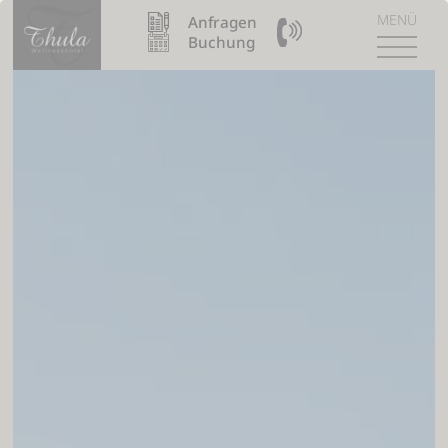
MENÜ
Anfragen
09904 / 8110990
Buchung