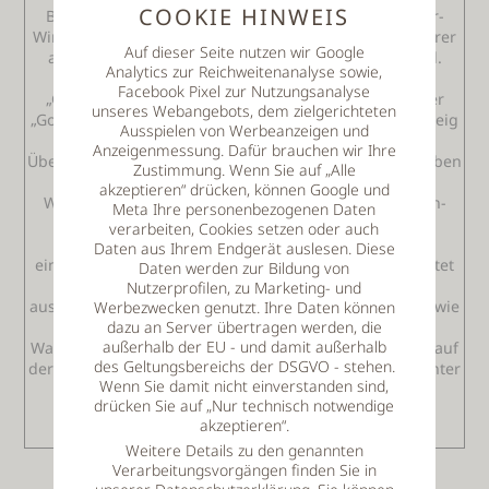
COOKIE HINWEIS
Bayerischen Waldes liegt das Urlaubsgebiet Lallinger-
Winkle mit dem Hauptort Lalling. Lalling ist für Wanderer
Auf dieser Seite nutzen wir Google
auf drei Fernwanderwegen ein beliebtes Etappenziel.
Analytics zur Reichweitenanalyse sowie,
Durch Lalling führen der Premium-Wanderweg
Facebook Pixel zur Nutzungsanalyse
„Goldsteig“, der „Main-Donau-Wanderweg“, sowie der
unseres Webangebots, dem zielgerichteten
„Goldsteig“! Das Thula Landhotel, das direkt am Goldsteig
Ausspielen von Werbeanzeigen und
und Gunthersteig liegt, empfiehlt sich für eine
Anzeigenmessung. Dafür brauchen wir Ihre
Übernachtung auf der Wanderung. Das Hotel bietet neben
Zustimmung. Wenn Sie auf „Alle
einem Gepäcktransfer für Wanderer auch einen
akzeptieren“ drücken, können Google und
Wellnessbereich mit Relaxpool, Bio-Sauna und Außen-
Meta Ihre personenbezogenen Daten
Sauna mit Panorama-Blick. Ebenso sind Massagen
verarbeiten, Cookies setzen oder auch
möglich, die im Voraus zu geplanten Wunschzeit
Daten aus Ihrem Endgerät auslesen. Diese
eingetragen werden können. Das Thula Landhotel bietet
Daten werden zur Bildung von
auch ganzjährig Wanderwochen zum Sparpreis mit
Nutzerprofilen, zu Marketing- und
ausgedehnten Wandermöglichkeiten ab dem Hotel, sowie
Werbezwecken genutzt. Ihre Daten können
dazu an Server übertragen werden, die
Zielwanderungen mit Transfer-Service. Infos zu den
außerhalb der EU - und damit außerhalb
Wanderwegen, Wanderkarten, sowie Tipps und Hilfen auf
des Geltungsbereichs der DSGVO - stehen.
der Wanderung gibt die Touristinfo Lallinger-Winkel unter
Wenn Sie damit nicht einverstanden sind,
Telefon: 09904/374. Alle Infos zum Hotel bietet die
drücken Sie auf „Nur technisch notwendige
Homepage des Hotels, sowie unter Infotelefon:
akzeptieren“.
09904/8110990.
Weitere Details zu den genannten
Verarbeitungsvorgängen finden Sie in