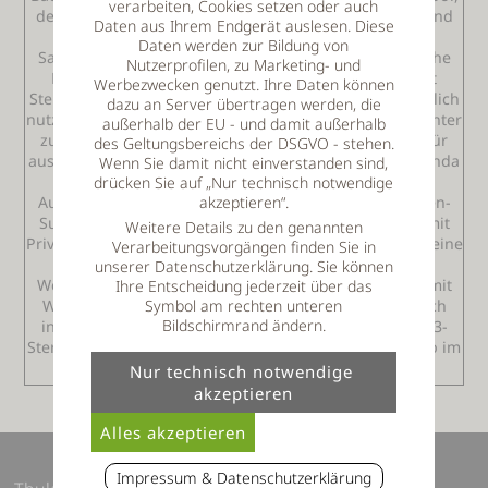
verarbeiten, Cookies setzen oder auch
der täglich 24 Stunden geöffnet ist und beim Baden und
Daten aus Ihrem Endgerät auslesen. Diese
Ruhen einen herrlichen Ausblick ins Tal bietet. Für
Daten werden zur Bildung von
Saunafreunde steht eine milde Bio-Sauna, die Finnische
Nutzerprofilen, zu Marketing- und
Panorama-Außen-Sauna, sowie ein Ruhebereich mit
Werbezwecken genutzt. Ihre Daten können
Sternenhimmel zur Verfügung. Ebenso 24 Stunden täglich
dazu an Server übertragen werden, die
nutzbar ist die Infrarot-Kabine im Saunabereich. Im Winter
außerhalb der EU - und damit außerhalb
zum Kühlen nach der Sauna, oder im Sommer auch für
des Geltungsbereichs der DSGVO - stehen.
ausgiebige Sonnenbäder ist die große Panorama-Veranda
Wenn Sie damit nicht einverstanden sind,
vorhanden. Verschiedene Zimmertypen stehen zur
drücken Sie auf „Nur technisch notwendige
Auswahl. Als besondere Unterkunft gibt es die Themen-
akzeptieren“.
Suiten, wie die Wald-Wellness-Suite, Wellnesssuiten mit
Weitere Details zu den genannten
Private-SPA und eine Feng-Shui-Suite. Das Hotel bietet eine
Verarbeitungsvorgängen finden Sie in
Anzahl verschiedener Pauschalen und
unserer Datenschutzerklärung. Sie können
Wellnessarrangements ab zwei Übernachtungen z.T. mit
Ihre Entscheidung jederzeit über das
Wellnesspaket. Das www.thula-landhotel.de stellt auch
Symbol am rechten unteren
Bildschirmrand ändern.
individuelle Pauschalen zusammen - immer mit dem 3-
Sterne-Hotel Preisvorteil - für einen gelungenen Urlaub im
Bayerischen Wald!
Impressum & Datenschutzerklärung