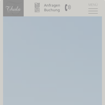
MENÜ
Anfragen
09904 / 8110990
Buchung