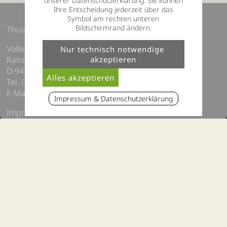
unserer Datenschutzerklärung. Sie können
Ihre Entscheidung jederzeit über das
Symbol am rechten unteren
Bildschirmrand ändern.
Thula Wellnesshotel Bayerischer Wald
Volker Thum e.K
Ranzingerberg 16
D-94551 Lalling, Bayern
Tel. 09904 8110990
E-Mail:
info@thula-landhotel.de
Impressum & Datenschutzerklärung
Impressum / Datenschutz
Sitemap
Barrierefreiheit
Hotelvideo
Webcam Lalling, Bayerischer Wald