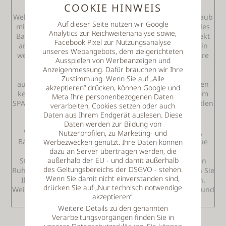
COOKIE HINWEIS
Bayerischer Wald – ihr 3-Sterne Hotel in Bayern für
Wellness, Wanderurlaub, Familienferien und Winterurlaub
Auf dieser Seite nutzen wir Google
mit Ihrem Hund! Das Hotel liegt auf der Sonnenseite des
Analytics zur Reichweitenanalyse sowie,
Bayerischen Waldes in einmaliger Panorama-Lage direkt
Facebook Pixel zur Nutzungsanalyse
am Wald! Von allen Zimmern und Suiten aus sind Sie in
unseres Webangebots, dem zielgerichteten
wenigen Schritten im herrlichen Wandergebiet! Für Ihre
Ausspielen von Werbeanzeigen und
Reise stehen verschiedene Zimmer und Suiten zur
Anzeigenmessung. Dafür brauchen wir Ihre
Auswahl. Alle Zimmer sind komplett und modern
Zustimmung. Wenn Sie auf „Alle
ausgestattet vom Balkon bis zum Sat-TV mit SKY bleiben
akzeptieren“ drücken, können Google und
keine Wünsche offen. Verschiedene Suiten mit eigenem
Meta Ihre personenbezogenen Daten
SPA-Bereich stehen ebenso zur Wahl wie die komfortablen
verarbeiten, Cookies setzen oder auch
Kuschel-Doppelzimmer. Für Ihr Wellnessvergnügen
Daten aus Ihrem Endgerät auslesen. Diese
erwartet Sie unsere Monika in unserer zweiten
Daten werden zur Bildung von
Wellnessetage mit einer Vielzahl von Anwendungen,
Nutzerprofilen, zu Marketing- und
Bädern, Massagen und Beautyanwendungen. Das neue
Werbezwecken genutzt. Ihre Daten können
dazu an Server übertragen werden, die
Panorama-SPA bietet den Relaxpool, der täglich 24
außerhalb der EU - und damit außerhalb
Stunden geöffnet ist, sowie vier Saunen, einen großen
des Geltungsbereichs der DSGVO - stehen.
Ruhebereich und die neue Panorama-Veranda! Fordern Sie
Wenn Sie damit nicht einverstanden sind,
Ihr individuelles Angebot für Ihren Wunschurlaub an.
drücken Sie auf „Nur technisch notwendige
Weisen Sie bitte auf diesen Beitrag hin – damit ist Ihr Hund
akzeptieren“.
kostenlos mit dabei!
Weitere Details zu den genannten
Verarbeitungsvorgängen finden Sie in