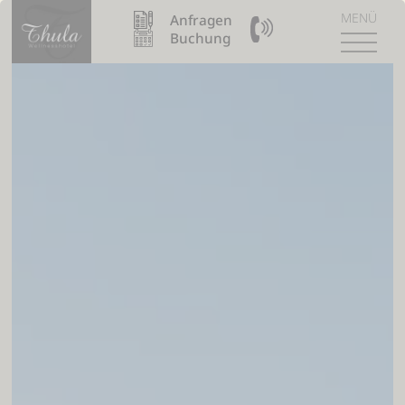
MENÜ
Anfragen
09904 / 8110990
Buchung