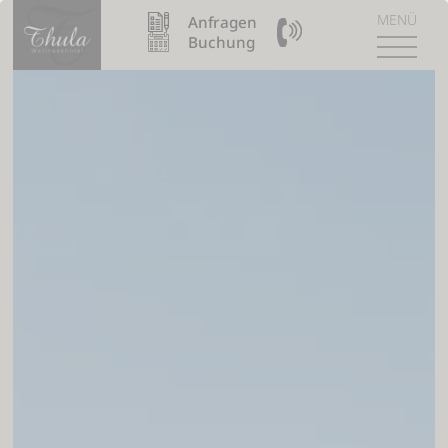
MENÜ
Anfragen
09904 / 8110990
Buchung