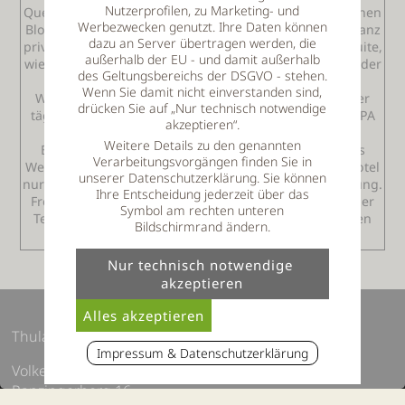
Nutzerprofilen, zu Marketing- und
Quellwasser-Schwall, Liegen und einer original Finnischen
Werbezwecken genutzt. Ihre Daten können
Blocksauna. Wellness zu jeder Tages- und Nachtzeit, ganz
dazu an Server übertragen werden, die
privat und ungestört! Buchbar ist die Wald-Wellness-Suite,
außerhalb der EU - und damit außerhalb
wie alle anderen Unterkünfte auch, mit Halbpension, oder
des Geltungsbereichs der DSGVO - stehen.
mit der Hot-Winter-Wellness-Pauschale. Die
Wenn Sie damit nicht einverstanden sind,
Wellnesseinrichtungen des Hotels, vom Relaxpool, der
drücken Sie auf „Nur technisch notwendige
täglich 24 Stunden geöffnet ist, über das Panorama-SPA
akzeptieren“.
mit vier Saunen bis zu Massagen und
Weitere Details zu den genannten
Beautyanwendungen mit besten Händen runden das
Verarbeitungsvorgängen finden Sie in
Wellnesserlebnis im Thula Wellnesshotel ab. Da das Hotel
unserer Datenschutzerklärung. Sie können
nur 41 Betten hat empfiehlt sich eine frühzeitige Buchung.
Ihre Entscheidung jederzeit über das
Frei Zimmer können über die Online-Buchung, oder per
Symbol am rechten unteren
Telefon unter 09904/8110990 erfragt werden. Für einen
Bildschirmrand ändern.
entspannten Wellness-Winter im Bayerischen Wald.
Thula Wellnesshotel Bayerischer Wald
Impressum & Datenschutzerklärung
Volker Thum e.K
Ranzingerberg 16