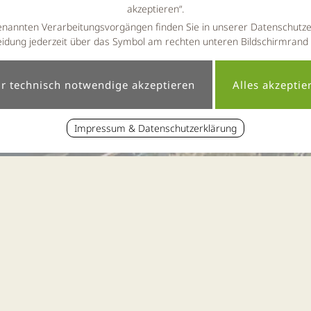
akzeptieren“.
enannten Verarbeitungsvorgängen finden Sie in unserer Datenschutze
idung jederzeit über das Symbol am rechten unteren Bildschirmrand
Impressum & Datenschutzerklärung
« zur News-Übersicht
Wellness & Urlaub 2021
Erschienen am 22.07.2020 um 09:46 Uhr
Stornobedingungen erleichtern die 
020: Nach dem aufregenden Reisejahr 2020 mit vielen Einsc