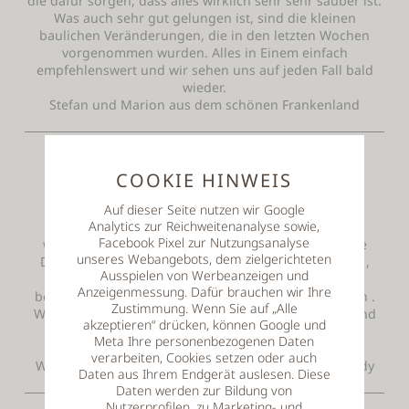
die dafür sorgen, dass alles wirklich sehr sehr sauber ist.
Was auch sehr gut gelungen ist, sind die kleinen
baulichen Veränderungen, die in den letzten Wochen
vorgenommen wurden. Alles in Einem einfach
empfehlenswert und wir sehen uns auf jeden Fall bald
wieder.
Stefan und Marion aus dem schönen Frankenland
COOKIE HINWEIS
Familie Kathan - Eintrag vom 16.6.2018 7:17 Uhr
Auf dieser Seite nutzen wir Google
Analytics zur Reichweitenanalyse sowie,
Hallo Volker , wir möchten uns für die vier
Facebook Pixel zur Nutzungsanalyse
wunderschönen Tage bei euch bedanken . Das erste
unseres Webangebots, dem zielgerichteten
Dutzend ist jetzt voll , jetzt greifen wir das zweite an ,
Ausspielen von Werbeanzeigen und
denn für uns passt einfach alles und die Erholung
Anzeigenmessung. Dafür brauchen wir Ihre
beginnt , wenn wir bei euch aus dem Auto aussteigen .
Zustimmung. Wenn Sie auf „Alle
Wir möchten uns unseren Vorrednern anschließen und
akzeptieren“ drücken, können Google und
uns bei Moni , deinem Team und bei dir für die
Meta Ihre personenbezogenen Daten
bisherigen Urlaube recht herzlich bedanken .
verarbeiten, Cookies setzen oder auch
Weiter so , Grüße vom Bodensee von Renate und Andy
Daten aus Ihrem Endgerät auslesen. Diese
Daten werden zur Bildung von
Nutzerprofilen, zu Marketing- und