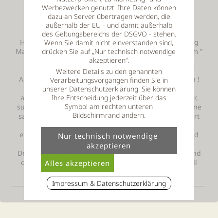
Werbezwecken genutzt. Ihre Daten können
dazu an Server übertragen werden, die
Bernd Albrecht - Eintrag vom 15.5.2018 0:06 Uhr
außerhalb der EU - und damit außerhalb
des Geltungsbereichs der DSGVO - stehen.
Hallo und guten Tag nach Lalling ! Wir durften Anfang
Wenn Sie damit nicht einverstanden sind,
Mai nun zum zweiten Mal die tolle Gastfreundschaft im "
drücken Sie auf „Nur technisch notwendige
akzeptieren“.
Thula " geniessen ! Was soll man da noch sagen :
Stressfreie Anreise, entspannte Atmosphäre bei der
Weitere Details zu den genannten
Ankunft und dann diese tolle Gegend - einfach schön !
Verarbeitungsvorgängen finden Sie in
Das gesamte Personal sehr, sehr freundlich und
unserer Datenschutzerklärung. Sie können
aufmerksam, schöne, helle und sehr saubere Zimmer,
Ihre Entscheidung jederzeit über das
Symbol am rechten unteren
super Wellnessbereich und und und ! Zur Krönung eine
Bildschirmrand ändern.
sagenhafte Küche - allein dafür lohnt sich eine Anfahrt
aus jeder Ecke, egal wie weit ! Das Gesamtpaket ist
einfach nur traumhaft, es lässt sich prima relaxen und
der Erholungseffekt stellt sich schnell ein !
Deshalb : Ein sehr herzliches Dankeschön an Thula und
das ganze Team und ja, WIR KOMMEN WIEDER ! ( Soll
keine Drohung sein ! )
Impressum & Datenschutzerklärung
Stieglmeier Hilegard - Eintrag vom 22.4.2018 11:29 Uhr