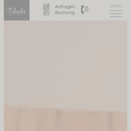
MENÜ
Anfragen
09904 / 8110990
Buchung